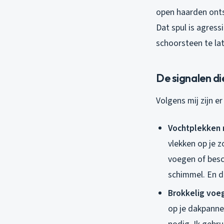
open haarden ontst
Dat spul is agress
schoorsteen te la
De signalen di
Volgens mij zijn 
Vochtplekken 
vlekken op je 
voegen of besch
schimmel. En da
Brokkelig voe
op je dakpanne