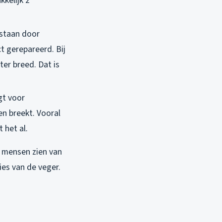
kkelijk 2
ntstaan door
ct gerepareerd. Bij
er breed. Dat is
gt voor
en breekt. Vooral
 het al.
e mensen zien van
ies van de veger.