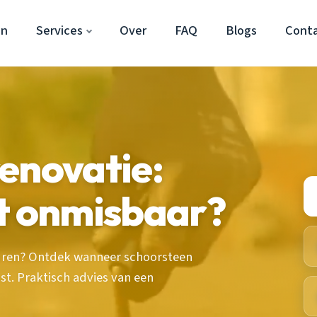
en
Services
Over
FAQ
Blogs
Cont
enovatie:
et onmisbaar?
uren? Ontdek wanneer schoorsteen
st. Praktisch advies van een