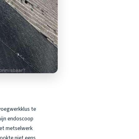
 voegwerkklus te
 mijn endoscoop
Het metselwerk
ookte niet eens