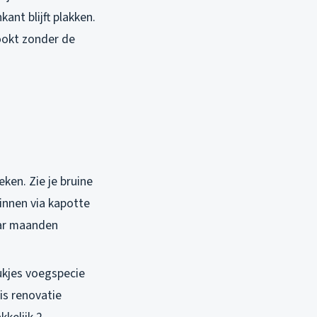
ant blijft plakken.
tookt zonder de
ken. Zie je bruine
binnen via kapotte
paar maanden
tukjes voegspecie
is renovatie