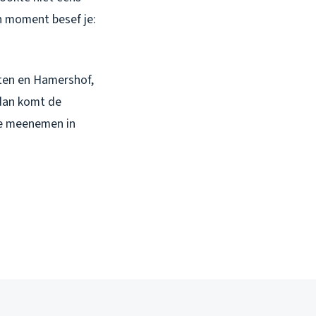
n moment besef je:
uten en Hamershof,
 dan komt de
je meenemen in