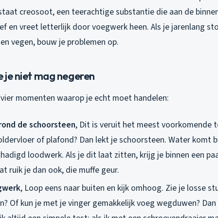
aat creosoot, een teerachtige substantie die aan de binnenk
ief en vreet letterlijk door voegwerk heen. Als je jarenlang s
ten vegen, bouw je problemen op.
e je niet mag negeren
er vier momenten waarop je echt moet handelen:
rond de schoorsteen
, Dit is veruit het meest voorkomende te
zoldervloer of plafond? Dan lekt je schoorsteen. Water komt 
adigd loodwerk. Als je dit laat zitten, krijg je binnen een 
t ruik je dan ook, die muffe geur.
gwerk
, Loop eens naar buiten en kijk omhoog. Zie je losse s
n? Of kun je met je vinger gemakkelijk voeg wegduwen? Dan 