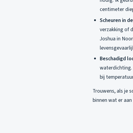
nodig. Ik gebru
centimeter diep
Scheuren in d
verzakking of d
Joshua in Noor
levensgevaarli
Beschadigd l
waterdichting. 
bij temperatuur
Trouwens, als je s
binnen wat er aan