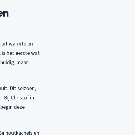
en
enuit warmte en
 is het eerste wat
chuldig, maar
uit. Dit seizoen,
 Bij Christof in
 begin deze
ij houtkachels en