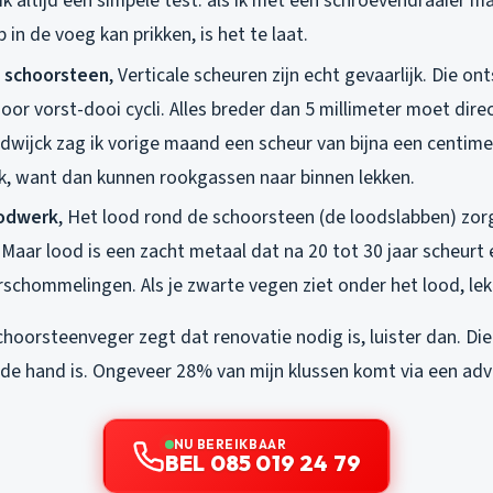
ik altijd een simpele test: als ik met een schroevendraaier ma
 in de voeg kan prikken, is het te laat.
e schoorsteen
, Verticale scheuren zijn echt gevaarlijk. Die o
oor vorst-dooi cycli. Alles breder dan 5 millimeter moet dire
dwijck zag ik vorige maand een scheur van bijna een centimet
jk, want dan kunnen rookgassen naar binnen lekken.
oodwerk
, Het lood rond de schoorsteen (de loodslabben) zor
Maar lood is een zacht metaal dat na 20 tot 30 jaar scheurt 
schommelingen. Als je zwarte vegen ziet onder het lood, lekt
choorsteenveger zegt dat renovatie nodig is, luister dan. Di
 de hand is. Ongeveer 28% van mijn klussen komt via een adv
NU BEREIKBAAR
BEL 085 019 24 79