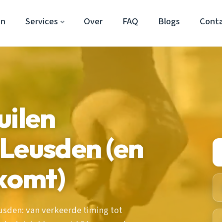
en
Services
Over
FAQ
Blogs
Cont
uilen
Leusden (en
rkomt)
eusden: van verkeerde timing tot