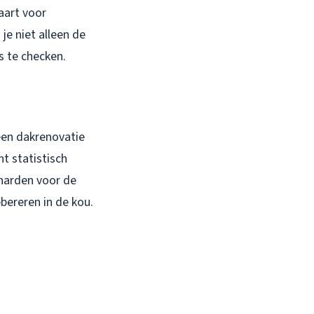
aart voor
 je niet alleen de
s te checken.
een dakrenovatie
t statistisch
 harden voor de
bbereren in de kou.