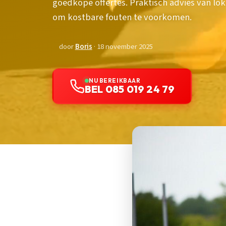
goedkope offertes. Praktisch advies van lo
om kostbare fouten te voorkomen.
door
Boris
· 18 november 2025
NU BEREIKBAAR
BEL 085 019 24 79