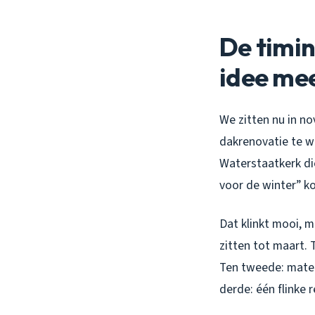
De timin
idee me
We zitten nu in n
dakrenovatie te wi
Waterstaatkerk di
voor de winter” k
Dat klinkt mooi, 
zitten tot maart. 
Ten tweede: mater
derde: één flinke 