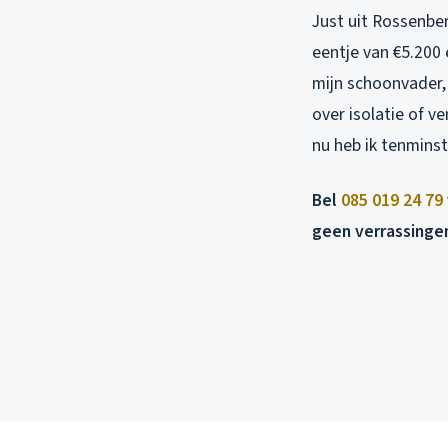
Just uit Rossenber
eentje van €5.200 
mijn schoonvader, d
over isolatie of ve
nu heb ik tenmins
Bel
085 019 24 79
geen verrassingen