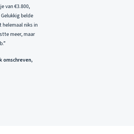
je van €3.800,
. Gelukkig belde
t helemaal niks in
kostte meer, maar
b.”
jk omschreven,