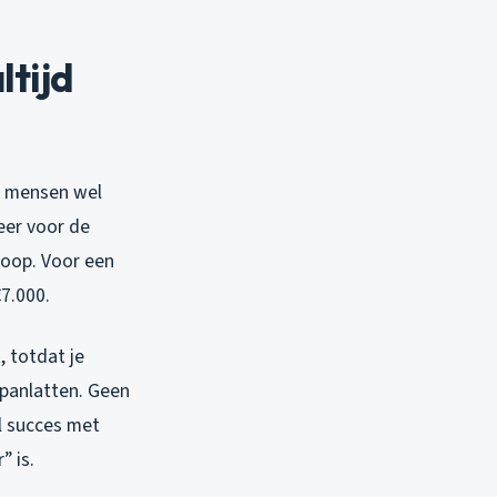
ltijd
t mensen wel
keer voor de
koop. Voor een
€7.000.
, totdat je
 panlatten. Geen
l succes met
” is.