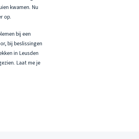
buien kwamen. Nu
r op.
blemen bij een
r, bij beslissingen
dekken in Leusden
gezien. Laat me je