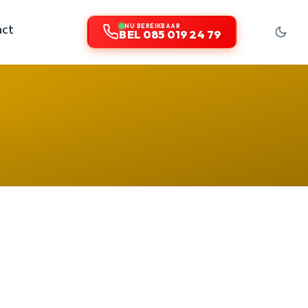
act
NU BEREIKBAAR
BEL 085 019 24 79