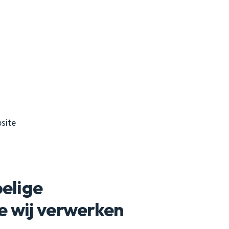
site
oelige
e wij verwerken