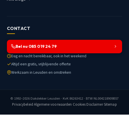
CONTACT
Bel nu 085 019 24 79
Dag en nacht bereikbaar, ook in het weekend
Altijd een gratis, vrijblijvende offerte
Werkzaam in Leusden en omstreken
© 1992–2026
Dakdekker Leusden
· KvK 86263412 · BTW NL004218909B57
Privacybeleid
·
Algemene voorwaarden
·
Cookies
·
Disclaimer
·
Sitemap