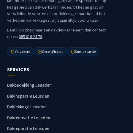
Met meer dan 30 jaar ervaring zijn wij dé specialisten op
het gebied van dakwerkzaamheden. Of het nu gaat om
verschillende soorten dakbedekking, reparaties of het
verhelpen van lekkages, wij staan altijd voor u klaar.
Bent u op zoek naar een dakdekker? Neem dan contact
op via
085 019 24 79
.
Verzekerd
Gecertificeerd
Snelle reactie
SERVICES
Dakbedekking Leusden
Dakinspectie Leusden
Daklekkage Leusden
Dakrenovatie Leusden
Dakreparatie Leusden