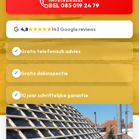
NU BEREIKBAAR
BEL 085 019 24 79
4,8
★★★★★
143 Google reviews
✓
Gratis telefonisch advies
✓
Gratis dakinspectie
✓
10 jaar schriftelijke garantie