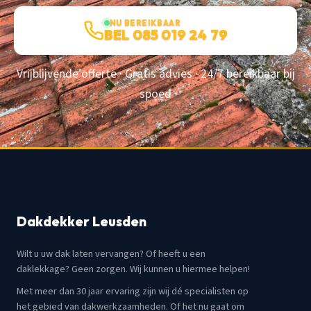
NU BEREIKBAAR
BEL 085 019 24 79
Vrijblijvende offerte · Gratis advies · 24/7 bereikbaar bij
spoed
Dakdekker Leusden
Wilt u uw dak laten vervangen? Of heeft u een
daklekkage? Geen zorgen. Wij kunnen u hiermee helpen!
Met meer dan 30 jaar ervaring zijn wij dé specialisten op
het gebied van dakwerkzaamheden. Of het nu gaat om