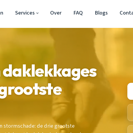
en
Services
Over
FAQ
Blogs
Cont
 daklekkages
 grootste
n stormschade: de drie grootste