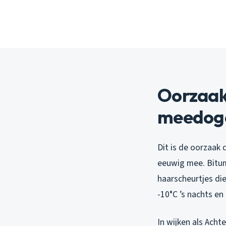
Oorzaak 
meedoge
Dit is de oorzaak 
eeuwig mee. Bitum
haarscheurtjes di
-10°C ’s nachts e
In wijken als Achte