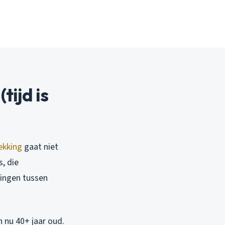
ijd is
ekking
gaat niet
, die
lingen tussen
jn nu 40+ jaar oud.