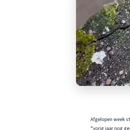
Afgelopen week st
“vorig jaar nog ge