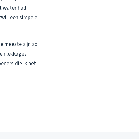
t water had
rwijl een simpele
de meeste zijn zo
den lekkages
eners die ik het