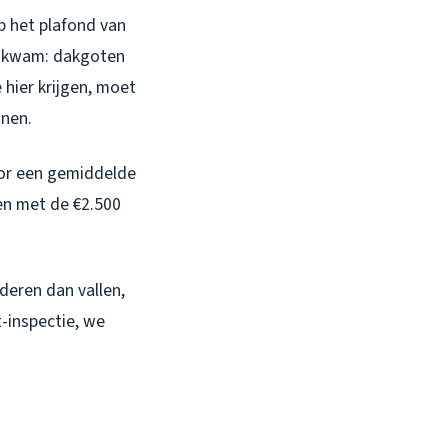
p het plafond van
k kwam: dakgoten
 hier krijgen, moet
nnen.
oor een gemiddelde
ken met de €2.500
deren dan vallen,
-inspectie, we