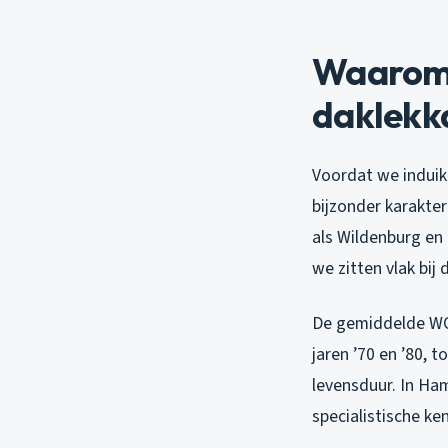
Waarom 
daklekk
Voordat we induik
bijzonder karakte
als Wildenburg en
we zitten vlak bij
De gemiddelde WOZ
jaren ’70 en ’80,
levensduur. In Ha
specialistische ke