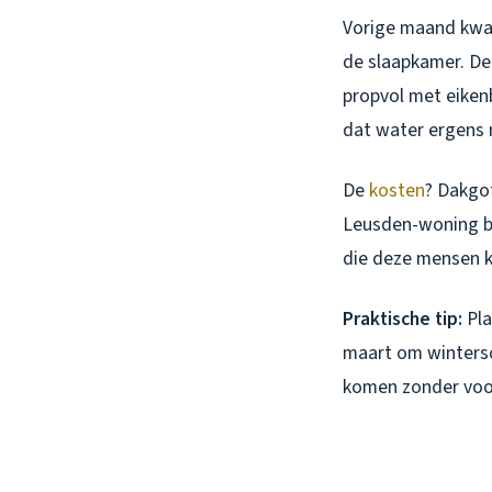
Vorige maand kwam
de slaapkamer. De
propvol met eikenb
dat water ergens n
De
kosten
? Dakgo
Leusden-woning ben
die deze mensen k
Praktische tip:
Pla
maart om winters
komen zonder voor