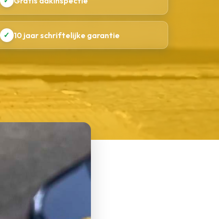
✓
Gratis dakinspectie
✓
10 jaar schriftelijke garantie