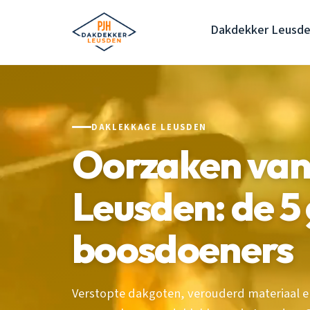
Dakdekker Leusd
DAKLEKKAGE LEUSDEN
Oorzaken van
Leusden: de 5
boosdoeners
Verstopte dakgoten, verouderd materiaal e