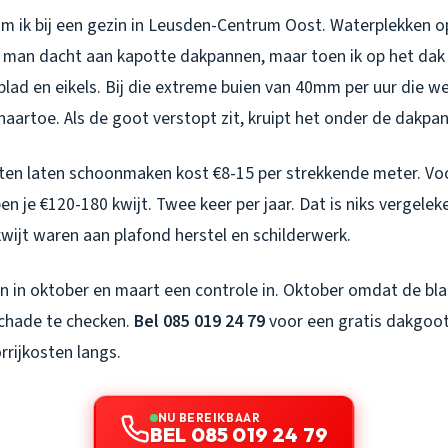
 ik bij een gezin in Leusden-Centrum Oost. Waterplekken o
 man dacht aan kapotte dakpannen, maar toen ik op het da
lad en eikels. Bij die extreme buien van 40mm per uur die we
aartoe. Als de goot verstopt zit, kruipt het onder de dakpa
ten laten schoonmaken kost €8-15 per strekkende meter. V
 je €120-180 kwijt. Twee keer per jaar. Dat is niks vergele
wijt waren aan plafond herstel en schilderwerk.
n in oktober en maart een controle in. Oktober omdat de bla
chade te checken.
Bel 085 019 24 79
voor een gratis dakgoot
rijkosten langs.
NU BEREIKBAAR
BEL 085 019 24 79