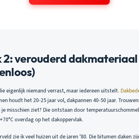
2: verouderd dakmateriaal (t
nloos)
die eigenlijk niemand verrast, maar iedereen uitstelt.
Dakbed
en houdt het 20-25 jaar vol, dakpannen 40-50 jaar. Trouwens
e je misschien ziet? Die ontstaan door temperatuurschomme
n +70°C overdag op het dakoppervlak.
rveld zie ik veel huizen uit de jaren ’80. Die bitumen daken zi