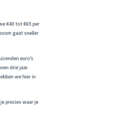
we €40 tot €65 per
nboom gaat sneller
uizenden euro’s
en drie jaar.
hebben we hier in
je precies waar je