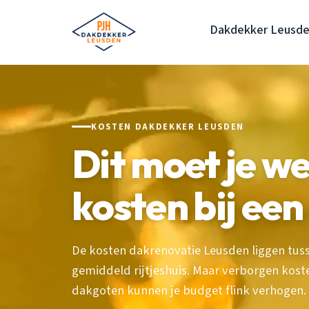
Dakdekker Leusd
KOSTEN DAKDEKKER LEUSDEN
Dit moet je w
kosten bij ee
De kosten dakrenovatie Leusden liggen tuss
gemiddeld rijtjeshuis. Maar verborgen kost
dakgoten kunnen je budget flink verhogen. 