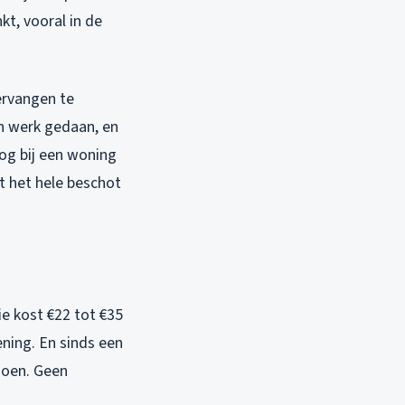
kt, vooral in de
ervangen te
jn werk gedaan, en
nog bij een woning
t het hele beschot
ie kost €22 tot €35
ening. En sinds een
ldoen. Geen