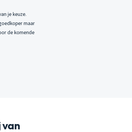
van je keuze.
 goedkoper maar
t voor de komende
j van