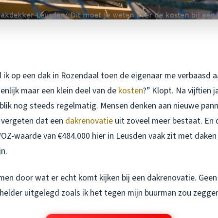
 ik op een dak in Rozendaal toen de eigenaar me verbaasd a
enlijk maar een klein deel van de
kosten
?” Klopt. Na vijftien 
e blik nog steeds regelmatig. Mensen denken aan nieuwe pan
 vergeten dat een
dakrenovatie
uit zoveel meer bestaat. En d
Z-waarde van €484.000 hier in Leusden vaak zit met daken d
jn.
en door wat er echt komt kijken bij een dakrenovatie. Geen
helder uitgelegd zoals ik het tegen mijn buurman zou zegge