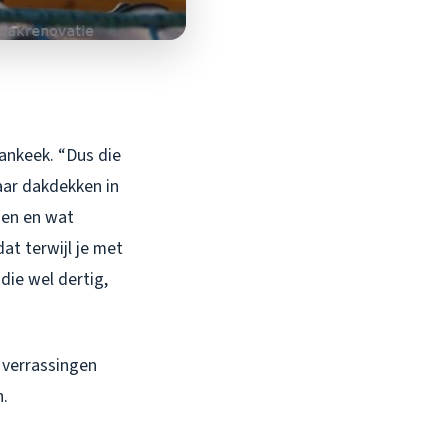
ankeek. “Dus die
jaar dakdekken in
nen en wat
at terwijl je met
ie wel dertig,
 verrassingen
n.