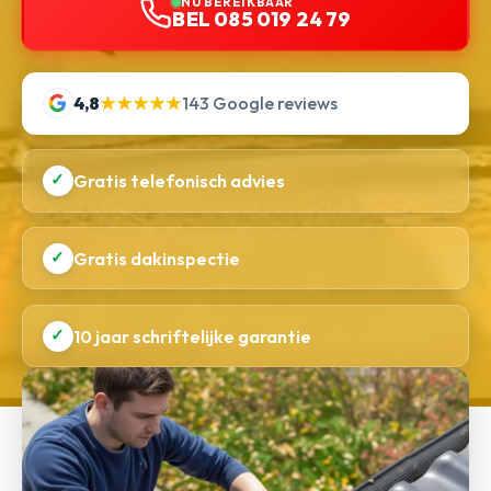
NU BEREIKBAAR
BEL 085 019 24 79
4,8
★★★★★
143 Google reviews
✓
Gratis telefonisch advies
✓
Gratis dakinspectie
✓
10 jaar schriftelijke garantie