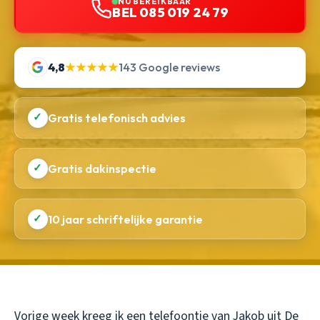
NU BEREIKBAAR
BEL 085 019 24 79
4,8
★★★★★
143 Google reviews
✓
Gratis telefonisch advies
✓
Gratis dakinspectie
✓
10 jaar schriftelijke garantie
Vorige week kreeg ik een telefoontje van Jakob uit De