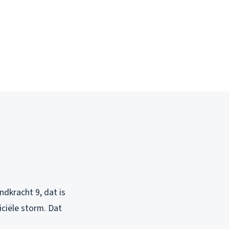
ndkracht 9, dat is
iciële storm. Dat