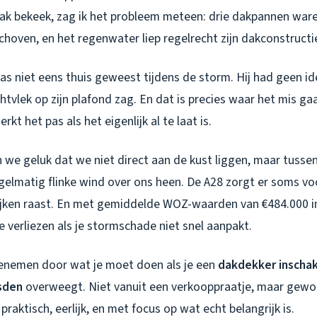
 dak bekeek, zag ik het probleem meteen: drie dakpannen ware
hoven, en het regenwater liep regelrecht zijn dakconstructie
s niet eens thuis geweest tijdens de storm. Hij had geen ide
htvlek op zijn plafond zag. En dat is precies waar het mis gaa
kt het pas als het eigenlijk al te laat is.
 we geluk dat we niet direct aan de kust liggen, maar tusse
gelmatig flinke wind over ons heen. De A28 zorgt er soms vo
ijken raast. En met gemiddelde WOZ-waarden van €484.000 
e verliezen als je stormschade niet snel aanpakt.
enemen door wat je moet doen als je een
dakdekker inscha
sden
overweegt. Niet vanuit een verkooppraatje, maar gewoo
praktisch, eerlijk, en met focus op wat echt belangrijk is.