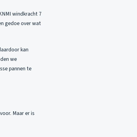
 KNMI windkracht 7
een gedoe over wat
 daardoor kan
adden we
osse pannen te
oor. Maar er is