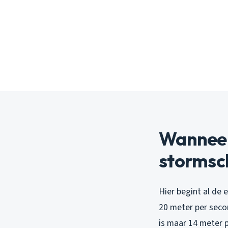
Wanneer 
stormsc
Hier begint al de 
20 meter per secon
is maar 14 meter 