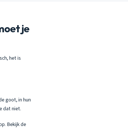
moet je
ch, het is
de goot, in hun
e dat niet.
op. Bekijk de