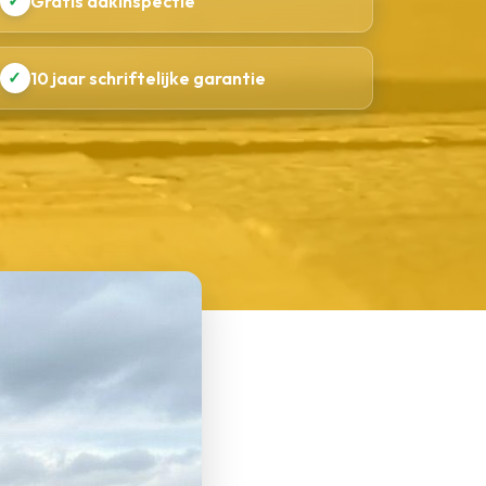
✓
Gratis dakinspectie
✓
10 jaar schriftelijke garantie