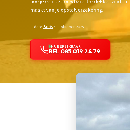
hoe je een betrouwbare dakdekker vindt in 
maakt van je opstalverzekering.
door
Boris
· 31 oktober 2025
NU BEREIKBAAR
BEL 085 019 24 79