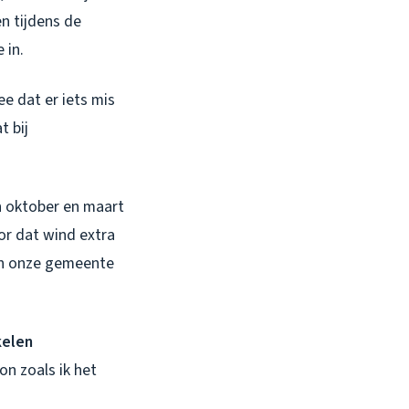
n tijdens de
 in.
e dat er iets mis
t bij
n oktober en maart
or dat wind extra
in onze gemeente
kelen
n zoals ik het